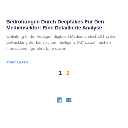
Bedrohungen Durch Deepfakes Für Den
Mediensektor: Eine Detaillierte Analyse
Einleitung In der heutigen digitalen Medienlandschaft hat die
Entwicklung der künstlichen Intelligenz (KI) zu zahlreichen
Innovationen geführt. Eine davon
Mehr Lesen
1
2
DeepDetectAI
Impressum
Datenschutzrichtlinie
Privacy Policy for DeepDetectAI Verify