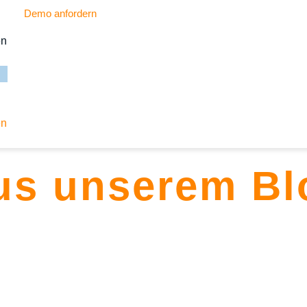
Demo anfordern
en
en
us unserem Bl